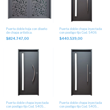
Puerta doble hoja con diseño
Puerta doble chapa inyectada
de chapa artística.
con postigo fijo Cod. 5406
$824.747,00
$440.539,00
Puerta doble chapa inyectada
Puerta doble chapa inyectada
con postigo fijo Cod. 5405
con postigo fijo Cod. 5405