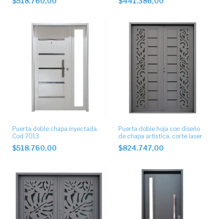
$518.760,00
$441.386,00
Puerta doble chapa inyectada.
Puerta doble hoja con diseño
Cod 7013
de chapa artística, corte laser
$518.760,00
$824.747,00