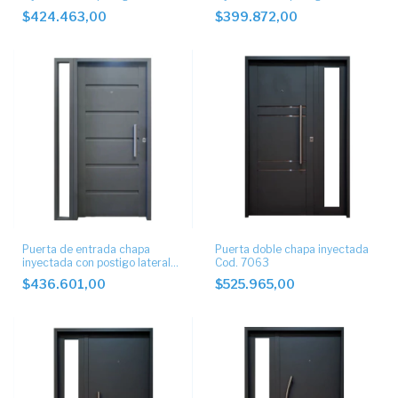
5004
5001
$424.463,00
$399.872,00
Puerta de entrada chapa
Puerta doble chapa inyectada
inyectada con postigo lateral
Cod. 7063
7011
$436.601,00
$525.965,00