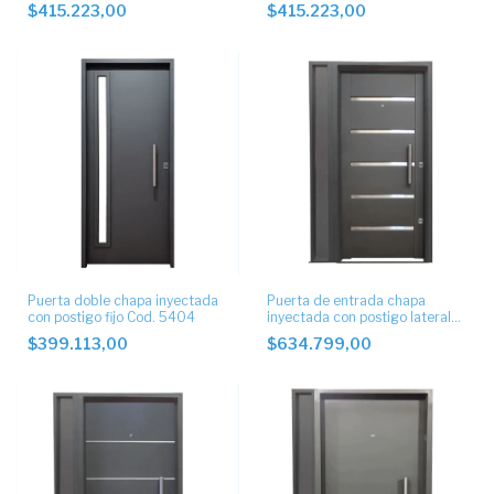
barral curvo
barral recto.
$415.223,00
$415.223,00
Puerta doble chapa inyectada
Puerta de entrada chapa
con postigo fijo Cod. 5404
inyectada con postigo lateral
6034
$399.113,00
$634.799,00