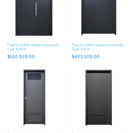
Puerta doble chapa inyectada
Puerta doble chapa inyectada
Cod. 5004
Cod. 5001
$510.939,00
$472.109,00