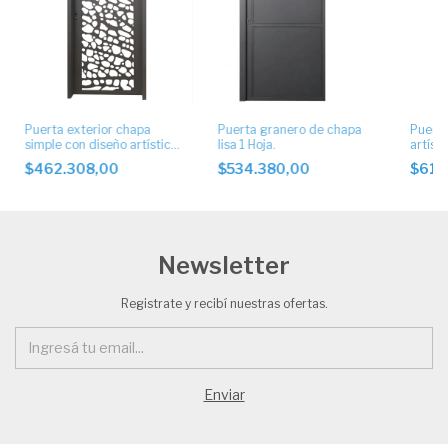
Puerta exterior chapa
Puerta granero de chapa
Puerta
simple con diseño artístico
lisa 1 Hoja.
artísti
.
$462.308,00
$534.380,00
$614
Newsletter
Registrate y recibí nuestras ofertas.