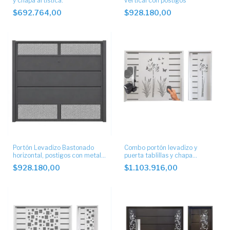
y chapa artística.
vertical con postigos
$692.764,00
$928.180,00
Portón Levadizo Bastonado
Combo portón levadizo y
horizontal, postigos con metal
puerta tablillas y chapa
desplegado.
artistica con motor.
$928.180,00
$1.103.916,00