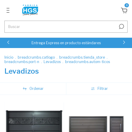
0
Entrega Express en producto estándares
Inicio
.
breadcrumbs.catlogo
.
breadcrumbs.tienda_store
.
breadcrumbs.port-n
.
Levadizos
.
breadcrumbs.autom-ticos
Levadizos
Ordenar
Filtrar