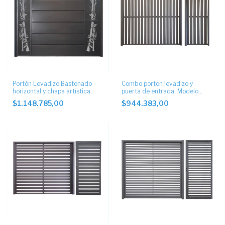
Portón Levadizo Bastonado
Combo porton levadizo y
horizontal y chapa artística.
puerta de entrada. Modelo
tablillas 10cm vertical
$1.148.785,00
$944.383,00