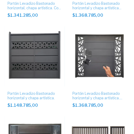
Portón Levadizo Bastonado
Portón Levadizo Bastonado
horizontal, chapa artística. Con
horizontal y chapa artística
puerta de escape
automáticos
$1.341.285,00
$1.368.785,00
Portón Levadizo Bastonado
Portón Levadizo Bastonado
horizontal y chapa artística.
horizontal y chapa artística.
Con motor
$1.148.785,00
$1.368.785,00