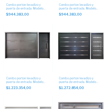
Combo porton levadizo y
Combo porton levadizo y
puerta de entrada. Modelo
puerta de entrada. Modelo
tablillas 10cm horizontal.
tablillas 5cm horizontal.
$944.383,00
$944.383,00
Combo porton levadizo y
Combo porton levadizo y
puerta de entrada. Modelo
puerta de entrada. Modelo
ciego con apliques 4 buñas
ciego con apliques
$1.223.354,00
$1.272.854,00
2cm.