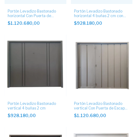
Portón Levadizo Bastonado
Portón Levadizo Bastonado
horizontal Con Puerta de
horizontal 4 buñas 2 cm con
Escape central y postigo
postigo.
$1.120.680,00
$928.180,00
Portón Levadizo Bastonado
Portón Levadizo Bastonado
vertical 4 buñas 2 cm
vertical Con Puerta de Escape
Lateral.
$928.180,00
$1.120.680,00